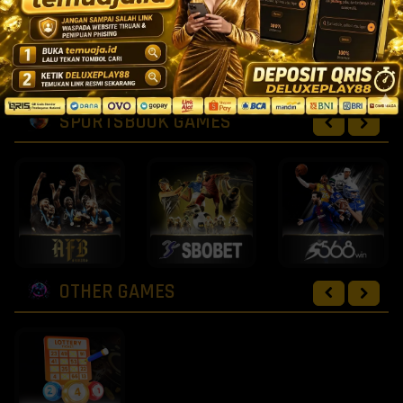
SPORTSBOOK GAMES
OTHER GAMES