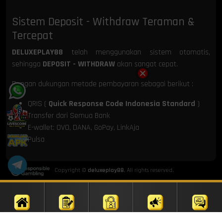
Sistem Deposit - Withdraw Teraman &
Tercepat
DELUXEPLAY88
telah menggunakan sistem otomatis,
sehingga
DEPOSIT - WITHDRAW
akan sangat cepat.
Dengan dukungan metode pembayaran sebagai berikut :
QRIS (
Quick Response Code Indonesia Standard
)
Transfer dari Semua Bank
E-wallet: OVO, DANA, GoPay, LinkAja
Pulsa
Copyright ©
deluxeplay88
, All rights reserved.
Home
Daftar
Login
Promosi
Whatsapp